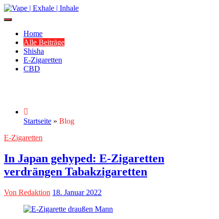
Zum
Inhalt
v-e-i.de ist DER Blog rund um die Themen Vape, Shihsa, E-Zigarette
springen
Vape | Exhale | Inhale
und CBD.
Home
Alle Beiträge
Shisha
E-Zigaretten
CBD
Blog
Startseite
»
Blog
E-Zigaretten
In Japan gehyped: E-Zigaretten
verdrängen Tabakzigaretten
Von Redaktion
18. Januar 2022