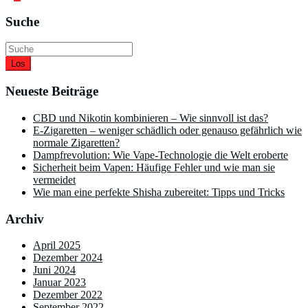
der
Suche
Beiträge
Los
Neueste Beiträge
CBD und Nikotin kombinieren – Wie sinnvoll ist das?
E-Zigaretten – weniger schädlich oder genauso gefährlich wie
normale Zigaretten?
Dampfrevolution: Wie Vape-Technologie die Welt eroberte
Sicherheit beim Vapen: Häufige Fehler und wie man sie
vermeidet
Wie man eine perfekte Shisha zubereitet: Tipps und Tricks
Archiv
April 2025
Dezember 2024
Juni 2024
Januar 2023
Dezember 2022
September 2022