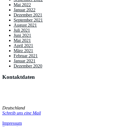
Mai 2022
Januar 2022
Dezember 2021
September 2021
August 2021
Juli 2021
Juni 2021
Mai 2021
April 2021
März 2021
Februar 2021
Januar 2021
Dezember 2020
Kontaktdaten
Du hast Kritik, Vorschläge oder sonstige Anregungen? Oder
möchtest du den Blog als Gastautor selbst mitgestalten? Dann melde
dich!
Deutschland
Schreib uns eine Mail
Impressum