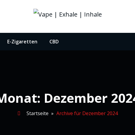
igarette und CBD.
E-Zigaretten
CBD
Monat:
Dezember 202
Startseite
»
Archive für Dezember 2024